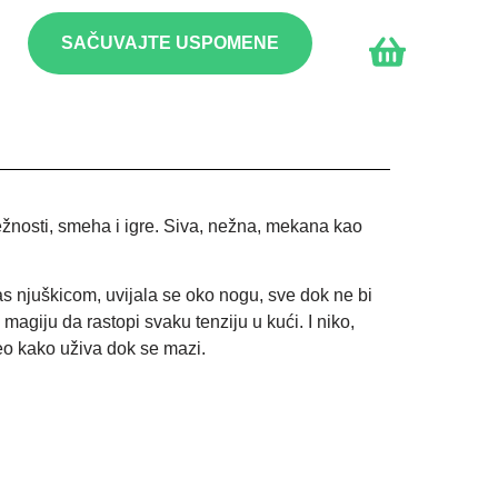
SAČUVAJTE USPOMENE
nežnosti, smeha i igre. Siva, nežna, mekana kao
nas njuškicom, uvijala se oko nogu, sve dok ne bi
 magiju da rastopi svaku tenziju u kući. I niko,
eo kako uživa dok se mazi.