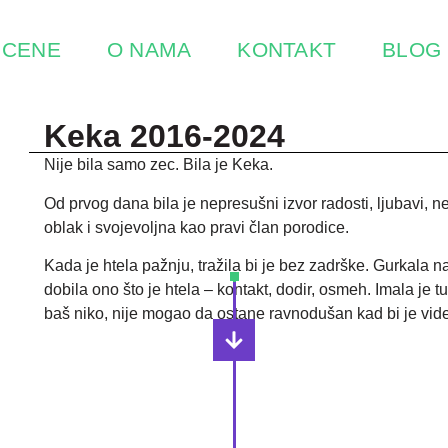
CENE
O NAMA
KONTAKT
BLOG
Keka 2016-2024
Nije bila samo zec. Bila je Keka.
Od prvog dana bila je nepresušni izvor radosti, ljubavi, 
oblak i svojevoljna kao pravi član porodice.
Kada je htela pažnju, tražila bi je bez zadrške. Gurkala 
dobila ono što je htela – kontakt, dodir, osmeh. Imala je tu
baš niko, nije mogao da ostane ravnodušan kad bi je vid