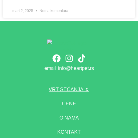
mart 2, 2025
Nema komentara
email:
info@heartpet.rs
VRT SEĆANJA 🌷
CENE
O NAMA
KONTAKT