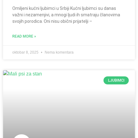
Omiljeni kućni ljubimci u Srbiji Kućni ljubimci su danas
važni i nezamenjivi, a mnogi ljudi ih smatraju članovima
svojih porodica. Oni nisu obični prijatelji –
READ MORE »
oktobar 8, 2025
Nema komentara
LJUBIMCI