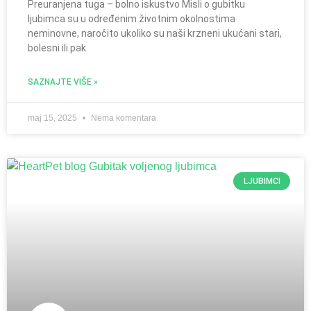
Preuranjena tuga – bolno iskustvo Misli o gubitku
ljubimca su u određenim životnim okolnostima
neminovne, naročito ukoliko su naši krzneni ukućani stari,
bolesni ili pak
SAZNAJTE VIŠE »
maj 15, 2025
Nema komentara
LJUBIMCI