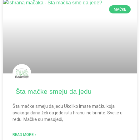
MAČKE
Šta mačke smeju da jedu
Šta mačke smeju da jedu Ukoliko imate mačku koja
svakoga dana želi da jede istu hranu, ne brinite. Sve je u
redu. Mačke su mesojedi,
READ MORE »