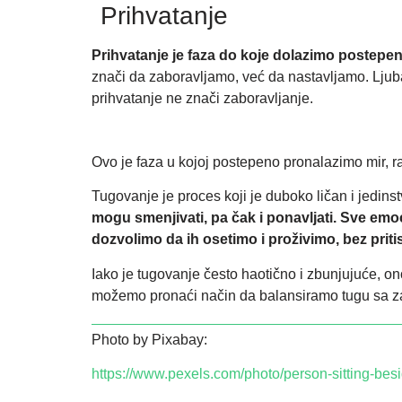
Prihvatanje
Prihvatanje
je faza do koje dolazimo postepen
znači da zaboravljamo, već da nastavljamo. Ljub
prihvatanje ne znači zaboravljanje.
Ovo je faza u kojoj postepeno pronalazimo mir, r
Tugovanje je proces koji je duboko ličan i jedin
mogu smenjivati, pa čak i ponavljati. Sve emoci
dozvolimo da ih osetimo i proživimo, bez prit
Iako je tugovanje često haotično i zbunjujuće, on
možemo pronaći način da balansiramo tugu sa 
Photo by Pixabay:
https://www.pexels.com/photo/person-sitting-be