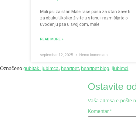
Mali psi za stan Male rase pasa za stan Saveti
za obuku Ukoliko živite u stanu i razmišljate o
uvođenju psa u svoj dom, male
READ MORE »
septembar 12, 2025
Nema komentara
Označeno
gubitak ljubimca
,
heartpet
,
heartpet blog
,
ljubimci
Ostavite o
Vaša adresa e-pošte ne
Komentar
*