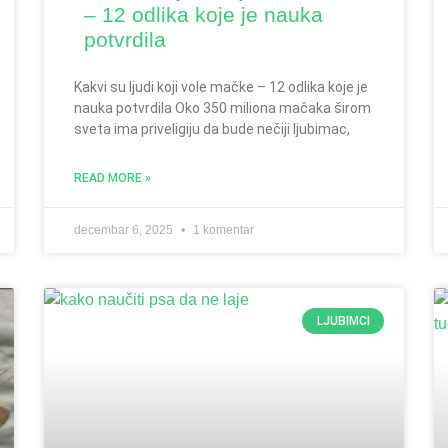
– 12 odlika koje je nauka
potvrdila
Kakvi su ljudi koji vole mačke – 12 odlika koje je
nauka potvrdila Oko 350 miliona mačaka širom
sveta ima priveligiju da bude nečiji ljubimac,
READ MORE »
decembar 6, 2025
1 komentar
LJUBIMCI