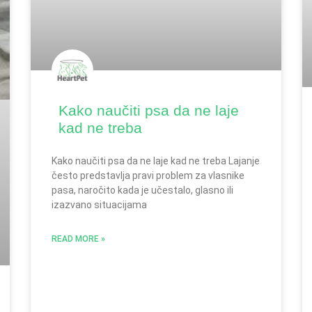
Kako naučiti psa da ne laje
kad ne treba
Kako naučiti psa da ne laje kad ne treba Lajanje
često predstavlja pravi problem za vlasnike
pasa, naročito kada je učestalo, glasno ili
izazvano situacijama
READ MORE »