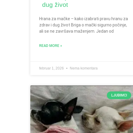
dug život
Hrana za mačke – kako izabrati pravu hranu za
zdrav i dug život Briga o mački sigurno počinje,
ali se ne završava maženjem. Jedan od
READ MORE »
februar 1, 2026
Nema komentara
LJUBIMCI