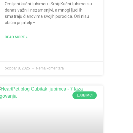
Omiljeni kućni ljubimci u Srbiji Kućni ljubimci su
danas važni i nezamenjivi, a mnogi ljudi ih
smatraju članovima svojih porodica. Oni nisu
obični prijatelji –
READ MORE »
oktobar 8, 2025
Nema komentara
LJUBIMCI