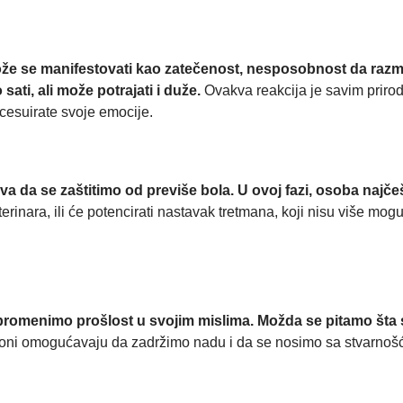
ože se manifestovati kao zatečenost, nesposobnost da razmišl
ati, ali može potrajati i duže.
Ovakva reakcija je savim prirodn
cesuirate svoje emocije.
 da se zaštitimo od previše bola. U ovoj fazi, osoba najčeš
rinara, ili će potencirati nastavak tretmana, koji nisu više mogu
promenimo prošlost u svojim mislima. Možda se pitamo šta 
, oni omogućavaju da zadržimo nadu i da se nosimo sa stvarnoš