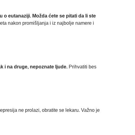
 eutanaziji. Možda ćete se pitati da li ste
eta nakon promišljanja i iz najbolje namere i
ak i na druge, nepoznate ljude.
Prihvatiti bes
presija ne prolazi, obratite se lekaru. Važno je