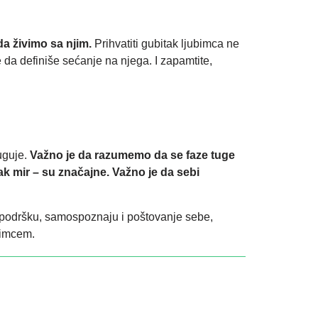
da živimo sa njim.
Prihvatiti gubitak ljubimca ne
da definiše sećanje na njega. I zapamtite,
uguje.
Važno je da razumemo da se faze tuge
čak mir – su značajne. Važno je da sebi
uz podršku, samospoznaju i poštovanje sebe,
bimcem.