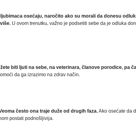
ljubimaca osećaju, naročito ako su morali da donesu odluku o
 više.
U ovom trenutku, važno je podsetiti sebe da je odluka don
ete biti ljuti na sebe, na veterinara, članove porodice, pa č
moći da ga izrazimo na zdrav način.
Veoma često ona traje duže od drugih faza.
Ako osećate da de
nom postati podnošljivija.