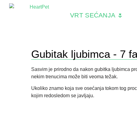
VRT SEĆANJA 🌷
Gubitak ljubimca - 7 f
Sasvim je prirodno da nakon gubitka ljubimca pr
nekim trenucima može biti veoma težak.
Ukoliko znamo koja sve osećanja tokom tog proces
kojim redosledom se javljaju.