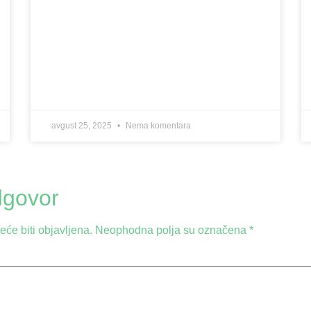
avgust 25, 2025
Nema komentara
dgovor
će biti objavljena.
Neophodna polja su označena
*