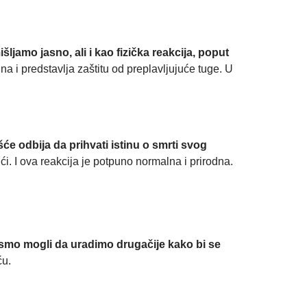
jamo jasno, ali i kao fizička reakcija, poput
a i predstavlja zaštitu od preplavljujuće tuge. U
će odbija da prihvati istinu o smrti svog
ći. I ova reakcija je potpuno normalna i prirodna.
smo mogli da uradimo drugačije kako bi se
ću.