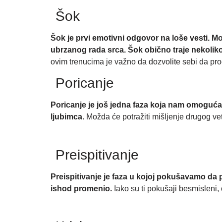
Šok
Šok
je prvi emotivni odgovor na loše vesti. M
ubrzanog rada srca. Šok obično traje nekoliko s
ovim trenucima je važno da dozvolite sebi da pro
Poricanje
Poricanje
je još jedna faza koja nam omogućava
ljubimca.
Možda će potražiti mišljenje drugog vete
Preispitivanje
Preispitivanje
je faza u kojoj pokušavamo da 
ishod promenio.
Iako su ti pokušaji besmisleni