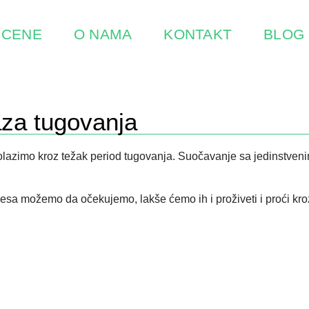
CENE
O NAMA
KONTAKT
BLOG
aza tugovanja
olazimo kroz težak period tugovanja. Suočavanje sa jedinstve
a možemo da očekujemo, lakše ćemo ih i proživeti i proći kroz 