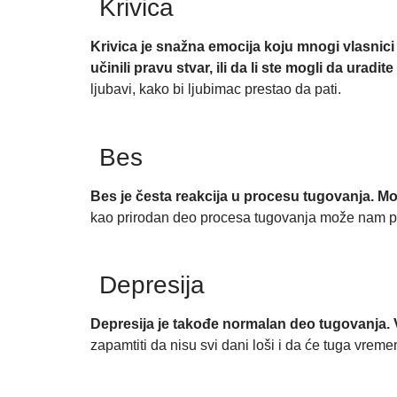
Krivica
Krivica
je snažna emocija koju mnogi vlasnici 
učinili pravu stvar, ili da li ste mogli da uradite
ljubavi, kako bi ljubimac prestao da pati.
Bes
Bes
je česta reakcija u procesu tugovanja. Mož
kao prirodan deo procesa tugovanja može nam po
Depresija
Depresija
je takođe normalan deo tugovanja. 
zapamtiti da nisu svi dani loši i da će tuga vreme