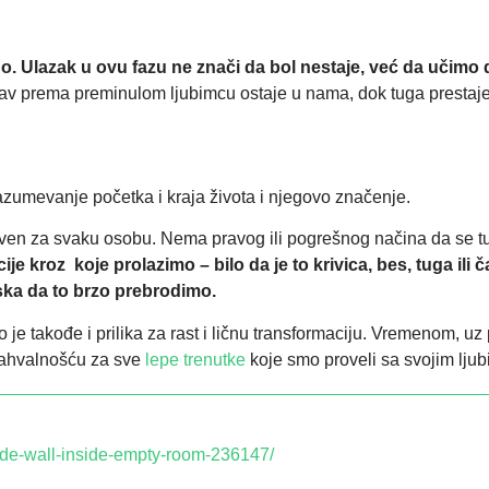
o. Ulazak u ovu fazu ne znači da bol nestaje, već da učimo 
av prema preminulom ljubimcu ostaje u nama, dok tuga prestaje 
azumevanje početka i kraja života i njegovo značenje.
stven za svaku osobu. Nema pravog ili pogrešnog načina da se t
je kroz koje prolazimo – bilo da je to krivica, bes, tuga ili 
iska da to brzo prebrodimo.
o je takođe i prilika za rast i ličnu transformaciju. Vremenom, 
zahvalnošću za sve
lepe trenutke
koje smo proveli sa svojim lju
side-wall-inside-empty-room-236147/