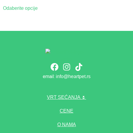
Odaberite opcije
email:
info@heartpet.rs
VRT SEĆANJA 🌷
CENE
O NAMA