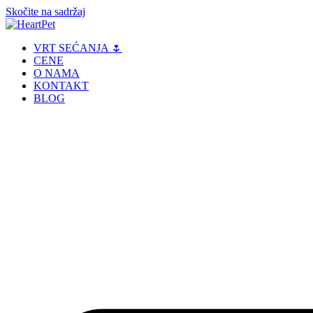
Skočite na sadržaj
VRT SEĆANJA 🌷
CENE
O NAMA
KONTAKT
BLOG