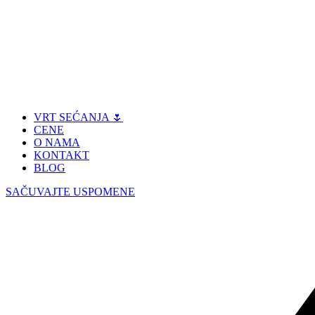
VRT SEĆANJA 🌷
CENE
O NAMA
KONTAKT
BLOG
SAČUVAJTE USPOMENE