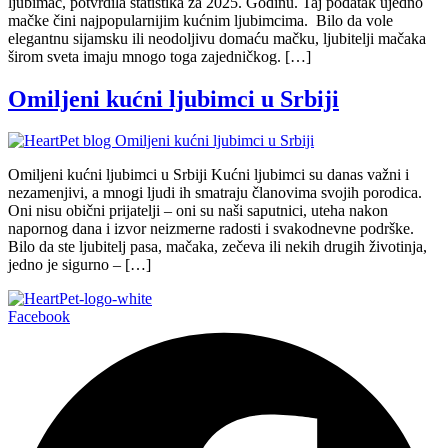
ljubimac, potvrdila statistika za 2025. Godinu. Taj podatak ujedno
mačke čini najpopularnijim kućnim ljubimcima. Bilo da vole
elegantnu sijamsku ili neodoljivu domaću mačku, ljubitelji mačaka
širom sveta imaju mnogo toga zajedničkog. […]
Omiljeni kućni ljubimci u Srbiji
Omiljeni kućni ljubimci u Srbiji Kućni ljubimci su danas važni i
nezamenjivi, a mnogi ljudi ih smatraju članovima svojih porodica.
Oni nisu obični prijatelji – oni su naši saputnici, uteha nakon
napornog dana i izvor neizmerne radosti i svakodnevne podrške.
Bilo da ste ljubitelj pasa, mačaka, zečeva ili nekih drugih životinja,
jedno je sigurno – […]
Facebook