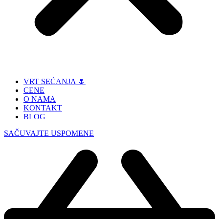
VRT SEĆANJA 🌷
CENE
O NAMA
KONTAKT
BLOG
SAČUVAJTE USPOMENE