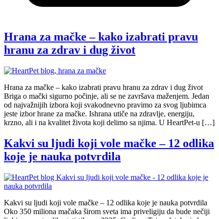
Hrana za mačke – kako izabrati pravu
hranu za zdrav i dug život
Hrana za mačke – kako izabrati pravu hranu za zdrav i dug život
Briga o mački sigurno počinje, ali se ne završava maženjem. Jedan
od najvažnijih izbora koji svakodnevno pravimo za svog ljubimca
jeste izbor hrane za mačke. Ishrana utiče na zdravlje, energiju,
krzno, ali i na kvalitet života koji delimo sa njima. U HeartPet-u […]
Kakvi su ljudi koji vole mačke – 12 odlika
koje je nauka potvrdila
Kakvi su ljudi koji vole mačke – 12 odlika koje je nauka potvrdila
Oko 350 miliona mačaka širom sveta ima priveligiju da bude nečiji