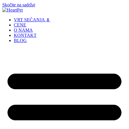
Skočite na sadržaj
VRT SEĆANJA 🌷
CENE
O NAMA
KONTAKT
BLOG