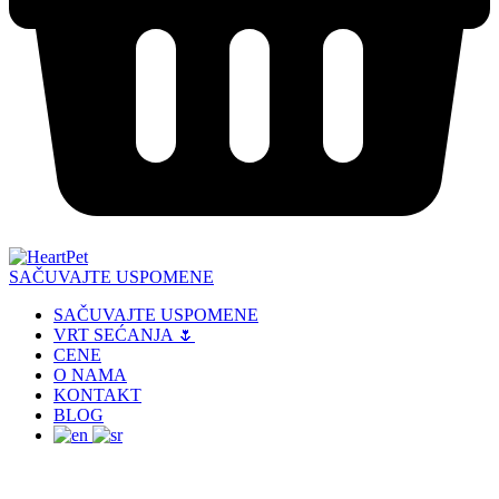
SAČUVAJTE USPOMENE
SAČUVAJTE USPOMENE
VRT SEĆANJA 🌷
CENE
O NAMA
KONTAKT
BLOG